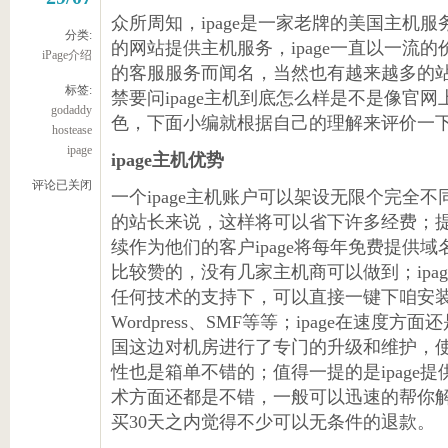
众所周知，ipage是一家老牌的美国主机服
分类:
的网站提供主机服务，ipage一直以一流
iPage介绍
的客服服务而闻名，当然也有越来越多的站长
标签:
禁要问ipage主机到底怎么样是不是像官
godaddy
色，下面小编就根据自己的理解来评价一下i
hostease
ipage
ipage主机优势
评论已关闭
一个ipage主机账户可以架设无限个完全
的站长来说，这样将可以省下许多经费；
续作为他们的客户ipage将每年免费提供
比较赞的，没有几家主机商可以做到；ipa
任何技术的支持下，可以直接一键下咱安装
Wordpress、SMF等等；ipage在速度方
国这边对机房进行了专门的升级和维护，
性也是箱单不错的；值得一提的是ipage
术方面还都是不错，一般可以迅速的帮你
买30天之内觉得不少可以无条件的退款。