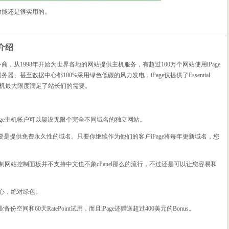
项功能还是很实用的。
商介绍
，从1998年开始为世界各地的网站提供主机服务，有超过100万个网站使用iPage
务器、甚至数据中心都100%采用绿色低碳的风力发电，iPage仅提供了Essential
个主机最大限度满足了站长们的需要。
age主机帐户可以架设无限个完全不同域名的独立网站。
要是提供免费永久性的域名。只要你继续作为他们的客户iPage将每年更新域名，您
的特制网站控制面板并不支持中文也不象cPanel那么的流行，不过还是可以让您容易和
中心，绝对绿色。
商业备份空间和60天RatePoint试用，而且iPage还赠送超过400美元的Bonus。