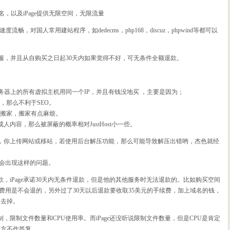
域名，以及iPage提供无限空间，无限流量
内速度流畅，对国人常用建站程序，如dedecms，php168，discuz，phpwind等都可以
在线客服，并且从自购买之日起30天内如果觉得不好，可无条件全额退款。
务器上的所有虚拟主机用同一个IP，并且有钱没地买 ，主要是因为；
，那么不利于SEO。
能搬家，搬家有点麻烦。
持成人内容，那么被屏蔽的概率相对JustHost小一些。
，你上传网站或移站，若使用后台解压功能，那么可能导致解压出错哟，杰色就经
不会出现这样的问题。
款，iPage承诺30天内无条件退款，但是他的其他服务时无法退款的。比如购买空间
些费用是不会退的，另外过了30天以后退款要收取35美元的手续费，加上域名的钱，
的去掉。
，限制文件数量和CPU使用率。而iPage还没听说限制文件数量，但是CPU是肯定
官方不作答复。