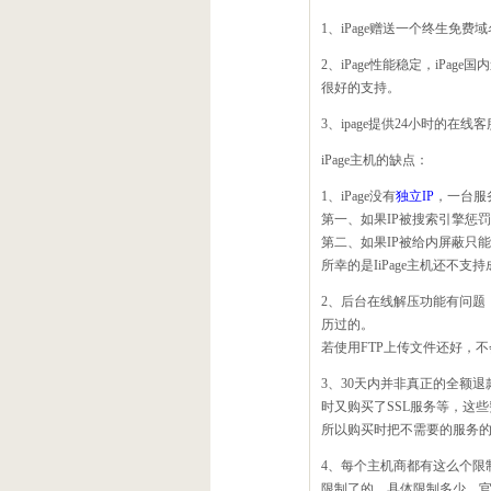
1、iPage赠送一个终生免费
2、iPage性能稳定，iPage国
很好的支持。
3、ipage提供24小时的
iPage主机的缺点：
1、iPage没有
独立IP
，一台服
第一、如果IP被搜索引擎惩罚
第二、如果IP被给内屏蔽只
所幸的是IiPage主机还不支
2、后台在线解压功能有问题
历过的。
若使用FTP上传文件还好，
3、30天内并非真正的全额退
时又购买了SSL服务等，这
所以购买时把不需要的服务
4、每个主机商都有这么个限制
限制了的，具体限制多少，